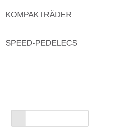
KOMPAKTRÄDER
SPEED-PEDELECS
Entdecken Sie unsere
PEGASUS Markenwelt
ALLES ANZEIGEN