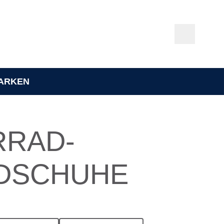
ARKEN
RRAD­
DSCHUHE