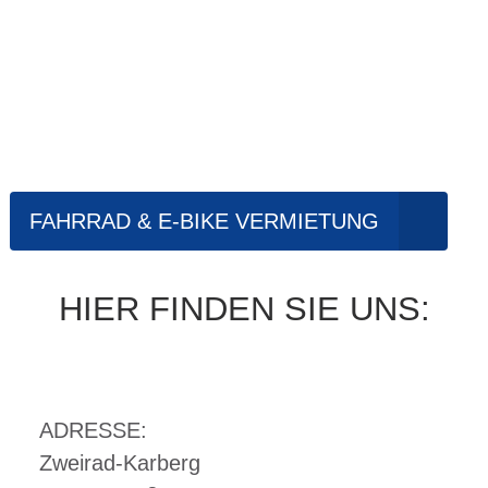
WAREN
Ihr Fahrrad- und E-Bike Spezialist in
Waren (Müritz) I Fachhandel,
Fahrradvermietung, Fahrradreparatur
FAHRRAD & E-BIKE VERMIETUNG
HIER FINDEN SIE UNS:
ADRESSE:
Zweirad-Karberg