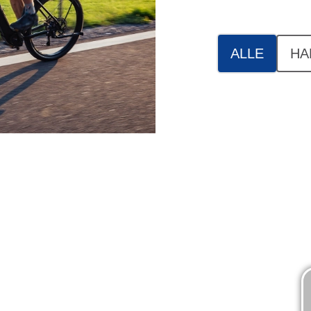
ALLE
HA