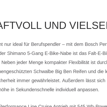
FTVOLL UND VIELSE
ht nur ideal für Berufspendler – mit dem Bosch P
 der Shimano 5-Gang E-Bike-Nabe ist das Falt-E-
. Neben jeder Menge kompakter Flexibilität ist durc
ngeschützten Schwalbe Big Ben Reifen und die l
cherheit immer gewährleistet. Außerdem lässt sich
öhe in Sekundenschnelle individuell anpassen.
h Performance Line Cruise Antrieb mit 545 Wh-Pow