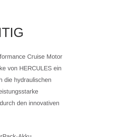
ITIG
erformance Cruise Motor
Bike von HERCULES ein
h die hydraulischen
eistungsstarke
 durch den innovativen
erPack-Akku