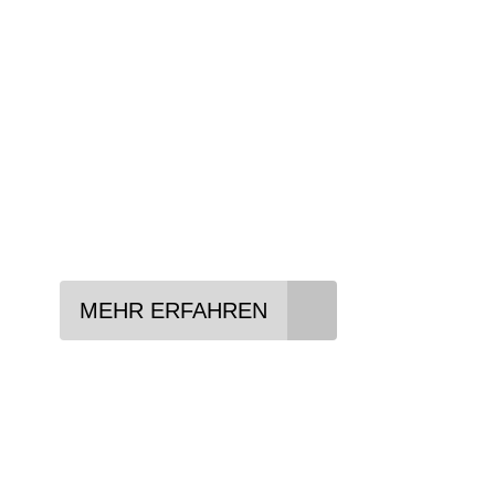
Wir beraten Sie gerne welches Bike zu Ihre
Anforderungen passt - und können Ihnen att
Konditionen vermitteln.
In drei Schritten zum neuen Bike:
Lieblings-Bike aussuchen
Vertrag abschließen
Abholen und Spaß haben
MEHR ERFAHREN