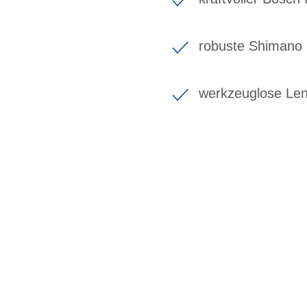
robuste Shimano 
werkzeuglose Len
BIKE-LEASING
EINFACH UND PREISGÜNSTIG ZUM NEU