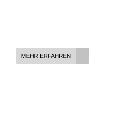
In drei Schritten zum neuen Bike:
Lieblings-Bike aussuchen
Vertrag abschließen
Abholen und Spaß haben
MEHR ERFAHREN