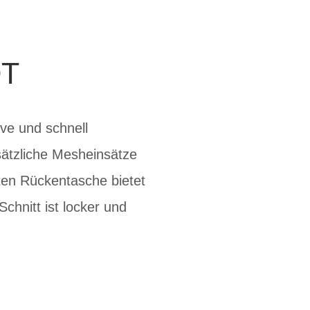
OT
ive und schnell
sätzliche Mesheinsätze
lten Rückentasche bietet
chnitt ist locker und